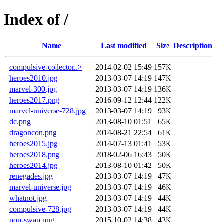
Index of /
Name
Last modified
Size
Description
compulsive-collector..>
2014-02-02 15:49
157K
heroes2010.jpg
2013-03-07 14:19
147K
marvel-300.jpg
2013-03-07 14:19
136K
heroes2017.png
2016-09-12 12:44
122K
marvel-universe-728.jpg
2013-03-07 14:19
93K
dc.png
2013-08-10 01:51
65K
dragoncon.png
2014-08-21 22:54
61K
heroes2015.jpg
2014-07-13 01:41
53K
heroes2018.png
2018-02-06 16:43
50K
heroes2014.jpg
2013-08-10 01:42
50K
renegades.jpg
2013-03-07 14:19
47K
marvel-universe.jpg
2013-03-07 14:19
46K
whatnot.jpg
2013-03-07 14:19
44K
compulsive-728.jpg
2013-03-07 14:19
44K
pop-swap.png
2015-10-02 14:38
43K