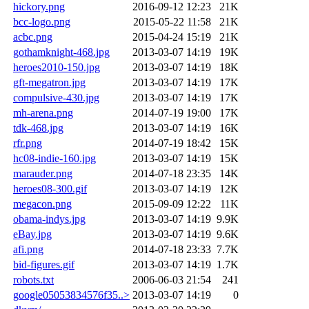
hickory.png
2016-09-12 12:23
21K
bcc-logo.png
2015-05-22 11:58
21K
acbc.png
2015-04-24 15:19
21K
gothamknight-468.jpg
2013-03-07 14:19
19K
heroes2010-150.jpg
2013-03-07 14:19
18K
gft-megatron.jpg
2013-03-07 14:19
17K
compulsive-430.jpg
2013-03-07 14:19
17K
mh-arena.png
2014-07-19 19:00
17K
tdk-468.jpg
2013-03-07 14:19
16K
rfr.png
2014-07-19 18:42
15K
hc08-indie-160.jpg
2013-03-07 14:19
15K
marauder.png
2014-07-18 23:35
14K
heroes08-300.gif
2013-03-07 14:19
12K
megacon.png
2015-09-09 12:22
11K
obama-indys.jpg
2013-03-07 14:19
9.9K
eBay.jpg
2013-03-07 14:19
9.6K
afi.png
2014-07-18 23:33
7.7K
bid-figures.gif
2013-03-07 14:19
1.7K
robots.txt
2006-06-03 21:54
241
google05053834576f35..>
2013-03-07 14:19
0