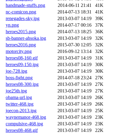
handmade-stuffs.png
2014-06-11 21:41
41K
nc-comicon.png
2014-07-13 18:31
41K
renegades-sky.jpg
2013-03-07 14:19
39K
yn.png
2014-07-17 00:16
37K
heroes2015.png
2014-07-13 18:25
36K
sb-banner-ahsoka.jpg
2013-03-07 14:19
32K
heroes2016.png
2015-07-30 12:05
32K
motorcity.png
2016-09-12 13:14
32K
heroes08-160.gif
2013-03-07 14:19
31K
heroes09-150.jpg
2013-03-07 14:19
30K
joe-728.jpg
2013-03-07 14:19
30K
boss-fight.png
2014-07-18 23:24
27K
heroes08-300.jpg
2013-03-07 14:19
27K
joe25th.jpg
2013-03-07 14:19
27K
obama-url.jpg
2013-03-07 14:19
26K
twitter-468.jpg
2013-03-07 14:19
26K
joecon-2013.jpg
2013-03-07 14:19
25K
waynemanor-468.jpg
2013-03-07 14:19
23K
compulsive-468.jpg
2013-03-07 14:19
23K
heroes08-468.gif
2013-03-07 14:19
22K